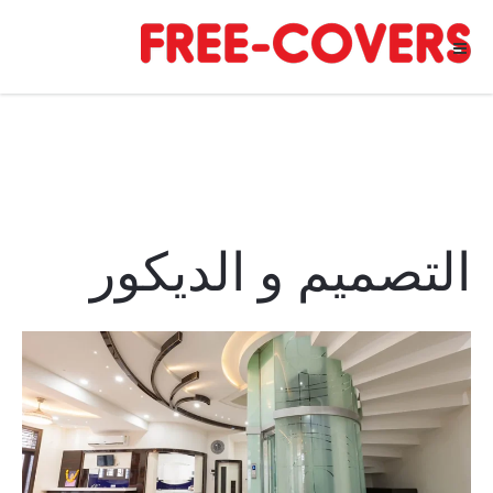
Ski
t
conten
التصميم و الديكور